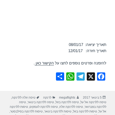
תאריך יציאה: 08/01/17
תאריך חזרה: 12/01/17
להזמנה ופרטים נוספים לחצו על
הקישור כאן
.
S
W
T
X
F
h
h
el
a
ar
at
e
c
פורסם
מחבר
קטגוריות
תגיות
5 בינואר 2017
megaflights
לרנקה
טיסה זולה ללרנקה
,
e
s
gr
e
בתאריך
טיסה ללרנקה אל על
,
טיסה ללרנקה בזול
,
טיסה ללרנקה בינואר
,
טיסה
A
a
b
ללרנקה בפברואר
,
טיסה ללרנקה זולה
,
טיסה ללרנקה לעסקים
,
טיסות ללרנקה
אל על
,
טיסות ללרנקה בזול
,
טיסות ללרנקה בינואר
,
טיסות ללרנקה בסילבסטר
,