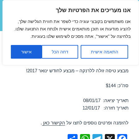
אנו מעריכים את הפרטיות שלך
טיסות זולות
אנו משתמשים בקובצי עוגיה כדי לשפר את חווית הגלישה שלך,
תפריטים
ווידג'טים
להציג מודעות או תוכן מותאמים אישית ולנתח את התנועה שלנו.
בלחיצה על "אישור", אתה מסכים לשימוש שלנו בעוגיות.
טיסות זולות ללרנקה בינואר
התאמה אישית
דחה הכל
אישור
08/01/2017
מבצע טיסה זולה ללרנקה – מבצע לחודש ינואר 2017!
סה"כ: $144
תאריך יציאה: 08/01/17
תאריך חזרה: 12/01/17
להזמנה ופרטים נוספים לחצו על
הקישור כאן
.