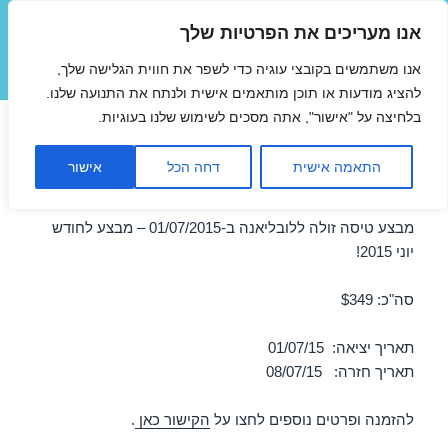
אנו מעריכים את הפרטיות שלך
טיסות זולות
אנו משתמשים בקובצי עוגיה כדי לשפר את חווית הגלישה שלך,
תפריטים
ווידג'טים
להציג מודעות או תוכן מותאמים אישית ולנתח את התנועה שלנו.
בלחיצה על "אישור", אתה מסכים לשימוש שלנו בעוגיות.
טיסות זולות ללובליאנה
התאמה אישית
דחה הכל
אישור
01/07/2015
מבצע טיסה זולה ללובליאנה ב-01/07/2015 – מבצע לחודש
יוני 2015!
סה"כ: $349
תאריך יציאה: 01/07/15
תאריך חזרה: 08/07/15
להזמנה ופרטים נוספים לחצו על
הקישור כאן
.