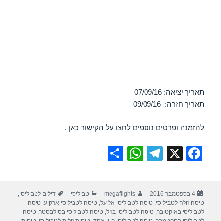
תאריך יציאה: 07/09/16
תאריך חזרה: 09/09/16
להזמנה ופרטים נוספים לחצו על
הקישור כאן
.
S
W
T
X
F
h
h
el
a
ar
at
e
c
פורסם
מחבר
קטגוריות
תגיות
4 בספטמבר 2016
megaflights
טביליסי
דילים לטביליסי
,
e
s
gr
e
בתאריך
טיסה זולה לטביליסי
,
טיסה לטביליסי אל על
,
טיסה לטביליסי ארקיע
,
טיסה
A
a
b
לטביליסי באוקטובר
,
טיסה לטביליסי בזול
,
טיסה לטביליסי בסילבסטר
,
טיסה
לטביליסי בספטמבר
,
טיסה לטביליסי כיוון אחד
,
טיסות זולות לטביליסי
,
טיסות