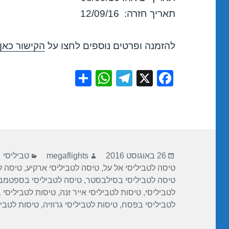
תאריך חזרה: 12/09/16
להזמנה ופרטים נוספים לחצו על
הקישור כאן
S
W
T
X
F
h
h
el
a
ar
at
e
c
e
s
gr
e
A
a
b
פורסם
מחבר
קטגוריות
p
m
o
26 באוגוסט 2016
megaflights
טביליסי
בתאריך
טיסה לטביליסי אל על
,
טיסה לטביליסי ארקיע
,
טיסה ל
p
o
טיסה לטביליסי בסילבסטר
,
טיסה לטביליסי בספטמב
k
לטביליסי
,
טיסות לטביליסי אייר זנה
,
טיסות לטביליסי 
לטביליסי בפסח
,
טיסות לטביליסי גרוזיה
,
טיסות לטביל