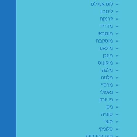
לוס אנג'לס
ליסבון
לרנקה
מדריד
מומבאי
מוסקבה
מילאנו
מינכן
מיקונוס
מלגה
מלטה
מרסיי
נאפולי
ניו יורק
ניס
סופיה
סוצ'י
סלוניקי
סנט פטרבורג