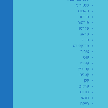
סנטוריני
פאפוס
פורטו
פירנצה
פלרמו
פראג
פריז
פרנקפורט
ציריך
קוס
קורפו
קטוביץ
קטניה
קלן
קרקוב
רודוס
רומא
רייקה