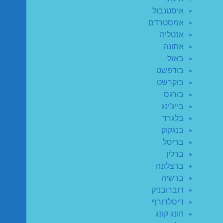
איסטנבול
אמסטרדם
אנטליה
אתונה
באזל
בודפשט
בוקרשט
בורגס
בייג'ינג
בלגרד
בנגקוק
בריסל
ברלין
ברצלונה
ברשיה
דוברובניק
דיסלדורף
הונג קונג