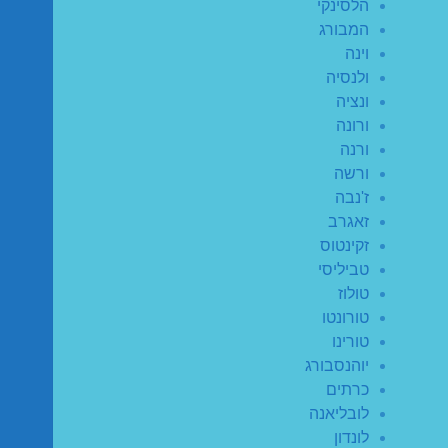
הלסינקי
המבורג
וינה
ולנסיה
ונציה
ורונה
ורנה
ורשה
ז'נבה
זאגרב
זקינטוס
טביליסי
טולוז
טורונטו
טורינו
יוהנסבורג
כרתים
לובליאנה
לונדון