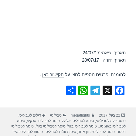
תאריך יציאה: 24/07/17
תאריך חזרה: 28/07/17
להזמנה ופרטים נוספים לחצו על
הקישור כאן
.
S
W
T
X
F
h
h
el
a
ar
at
e
c
פורסם
מחבר
קטגוריות
תגיות
22 ביולי 2017
megaflights
טביליסי
דילים לטביליסי
,
e
s
gr
e
בתאריך
טיסה זולה לטביליסי
,
טיסה לטביליסי אל על
,
טיסה לטביליסי ארקיע
,
טיסה
A
a
b
לטביליסי באוגוסט
,
טיסה לטביליסי בזול
,
טיסה לטביליסי ביולי
,
טיסה לטביליסי
בפסח
,
טיסה לטביליסי כיוון אחד
,
טיסות זולות לטביליסי
,
טיסות לטביליסי אייר