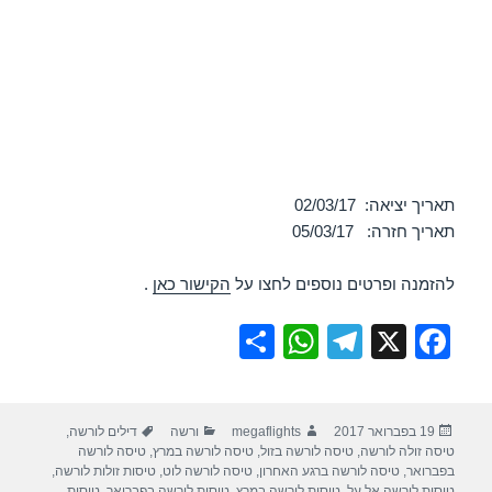
תאריך יציאה: 02/03/17
תאריך חזרה: 05/03/17
להזמנה ופרטים נוספים לחצו על
הקישור כאן
.
S
W
T
X
F
h
h
el
a
ar
at
e
c
פורסם
מחבר
קטגוריות
תגיות
19 בפברואר 2017
megaflights
ורשה
דילים לורשה
,
e
s
gr
e
בתאריך
טיסה זולה לורשה
,
טיסה לורשה בזול
,
טיסה לורשה במרץ
,
טיסה לורשה
A
a
b
בפברואר
,
טיסה לורשה ברגע האחרון
,
טיסה לורשה לוט
,
טיסות זולות לורשה
,
טיסות לורשה אל על
,
טיסות לורשה במרץ
,
טיסות לורשה בפברואר
,
טיסות