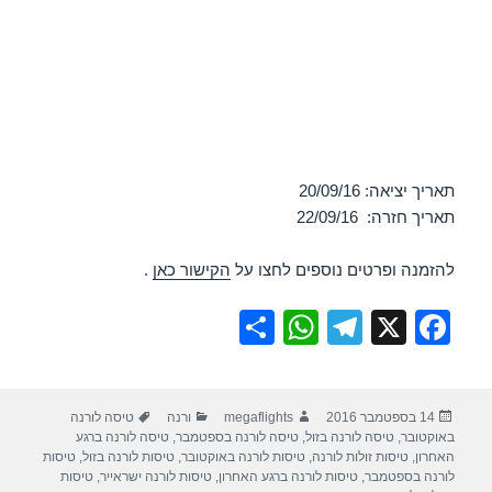
תאריך יציאה: 20/09/16
תאריך חזרה: 22/09/16
להזמנה ופרטים נוספים לחצו על
הקישור כאן
.
S
W
T
X
F
h
h
el
a
ar
at
e
c
פורסם
מחבר
קטגוריות
תגיות
14 בספטמבר 2016
megaflights
ורנה
טיסה לורנה
e
s
gr
e
בתאריך
באוקטובר
,
טיסה לורנה בזול
,
טיסה לורנה בספטמבר
,
טיסה לורנה ברגע
A
a
b
האחרון
,
טיסות זולות לורנה
,
טיסות לורנה באוקטובר
,
טיסות לורנה בזול
,
טיסות
לורנה בספטמבר
,
טיסות לורנה ברגע האחרון
,
טיסות לורנה ישראייר
,
טיסות