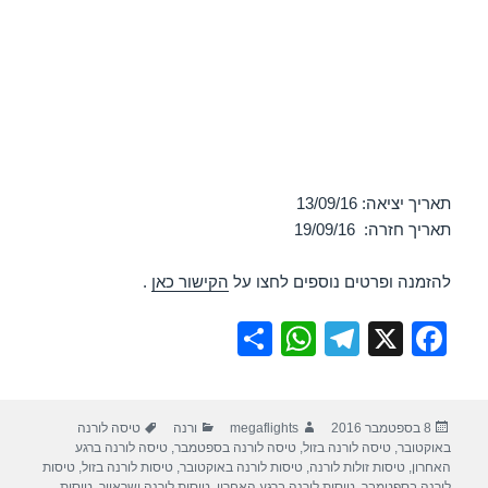
תאריך יציאה: 13/09/16
תאריך חזרה: 19/09/16
להזמנה ופרטים נוספים לחצו על
הקישור כאן
.
S
W
T
X
F
h
h
el
a
ar
at
e
c
פורסם
מחבר
קטגוריות
תגיות
8 בספטמבר 2016
megaflights
ורנה
טיסה לורנה
e
s
gr
e
בתאריך
באוקטובר
,
טיסה לורנה בזול
,
טיסה לורנה בספטמבר
,
טיסה לורנה ברגע
A
a
b
האחרון
,
טיסות זולות לורנה
,
טיסות לורנה באוקטובר
,
טיסות לורנה בזול
,
טיסות
לורנה בספטמבר
,
טיסות לורנה ברגע האחרון
,
טיסות לורנה ישראייר
,
טיסות