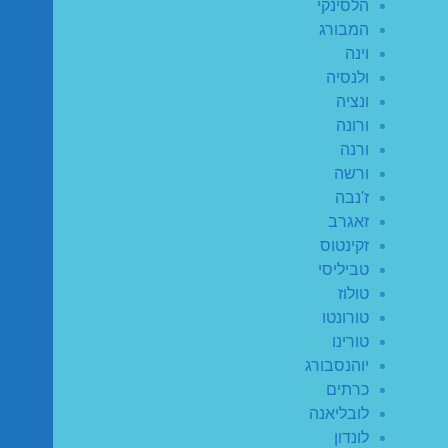
הלסינקי
המבורג
וינה
ולנסיה
ונציה
ורונה
ורנה
ורשה
ז'נבה
זאגרב
זקינטוס
טביליסי
טולוז
טורונטו
טורינו
יוהנסבורג
כרתים
לובליאנה
לונדון