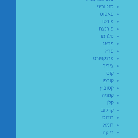
סנטוריני
פאפוס
פורטו
פירנצה
פלרמו
פראג
פריז
פרנקפורט
ציריך
קוס
קורפו
קטוביץ
קטניה
קלן
קרקוב
רודוס
רומא
רייקה