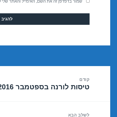
שמור בדפדפן זה את השם, האימייל והאתר שלי 
ניווט
קודם
טיסות לורנה בספטמבר 06/09/2016
הפוסט
הקודם:
לשלב הבא