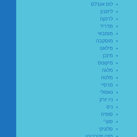
לוס אנג'לס
ליסבון
לרנקה
מדריד
מומבאי
מוסקבה
מילאנו
מינכן
מיקונוס
מלגה
מלטה
מרסיי
נאפולי
ניו יורק
ניס
סופיה
סוצ'י
סלוניקי
סנט פטרבורג