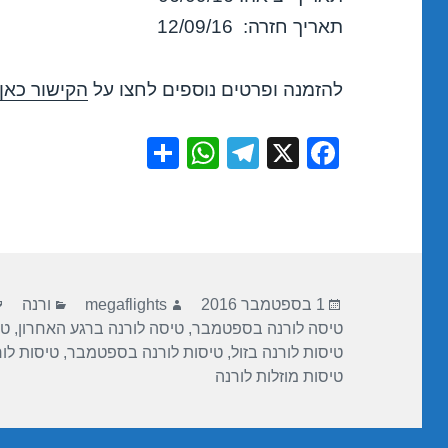
תאריך חזרה: 12/09/16
להזמנה ופרטים נוספים לחצו על
הקישור כאן
S
W
T
X
F
h
h
el
a
ar
at
e
c
e
s
gr
e
A
a
b
פורסם
מחבר
קטגוריות
p
m
o
1 בספטמבר 2016
megaflights
ורנה
בתאריך
טיסה לורנה בספטמבר
,
טיסה לורנה ברגע האחרון
,
טי
p
o
טיסות לורנה בזול
,
טיסות לורנה בספטמבר
,
טיסות לו
k
טיסות מוזלות לורנה