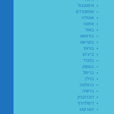
איסטנבול
אמסטרדם
אנטליה
אתונה
באזל
בודפשט
בוקרשט
בורגס
בייג'ינג
בלגרד
בנגקוק
בריסל
ברלין
ברצלונה
ברשיה
דוברובניק
דיסלדורף
הונג קונג