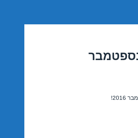
 בספטמבר
201!