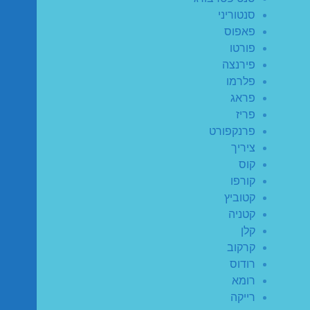
סנטוריני
פאפוס
פורטו
פירנצה
פלרמו
פראג
פריז
פרנקפורט
ציריך
קוס
קורפו
קטוביץ
קטניה
קלן
קרקוב
רודוס
רומא
רייקה