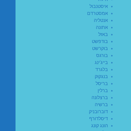
איסטנבול
אמסטרדם
אנטליה
אתונה
באזל
בודפשט
בוקרשט
בורגס
בייג'ינג
בלגרד
בנגקוק
בריסל
ברלין
ברצלונה
ברשיה
דוברובניק
דיסלדורף
הונג קונג