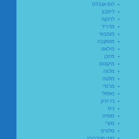
לוס אנג'לס
ליסבון
לרנקה
מדריד
מומבאי
מוסקבה
מילאנו
מינכן
מיקונוס
מלגה
מלטה
מרסיי
נאפולי
ניו יורק
ניס
סופיה
סוצ'י
סלוניקי
סנט פטרבורג