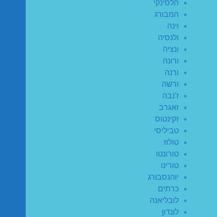
הלסינקי
המבורג
וינה
ולנסיה
ונציה
ורונה
ורנה
ורשה
ז'נבה
זאגרב
זקינטוס
טביליסי
טולוז
טורונטו
טורינו
יוהנסבורג
כרתים
לובליאנה
לונדון