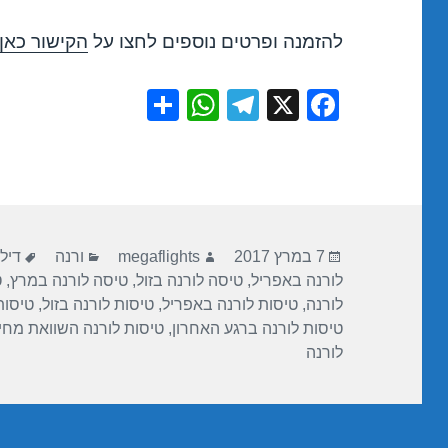
להזמנה ופרטים נוספים לחצו על
הקישור כאן
S
W
T
X
F
h
h
el
a
ar
at
e
c
e
s
gr
e
A
a
b
פורסם
מחבר
קטגוריות
תגי
p
m
o
7 במרץ 2017
megaflights
ורנה
דיל
בתאריך
לורנה באפריל
,
טיסה לורנה בזול
,
טיסה לורנה במרץ
,
ט
p
o
לורנה
,
טיסות לורנה באפריל
,
טיסות לורנה בזול
,
טיסות
k
טיסות לורנה ברגע האחרון
,
טיסות לורנה השוואת מחי
לורנה