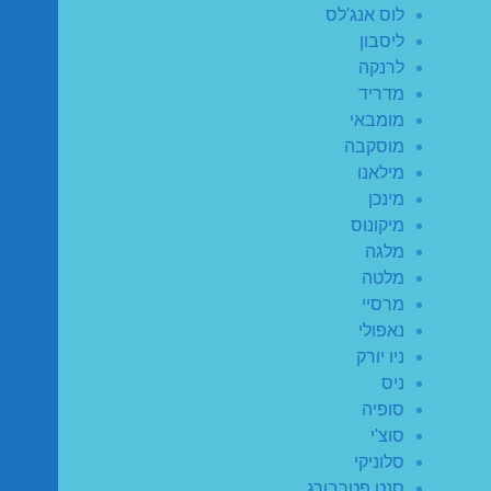
לוס אנג'לס
ליסבון
לרנקה
מדריד
מומבאי
מוסקבה
מילאנו
מינכן
מיקונוס
מלגה
מלטה
מרסיי
נאפולי
ניו יורק
ניס
סופיה
סוצ'י
סלוניקי
סנט פטרבורג