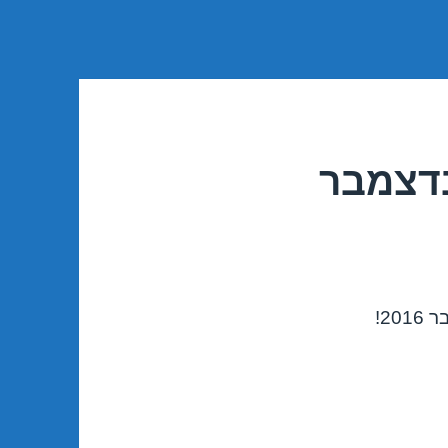
בדצמבר
2!