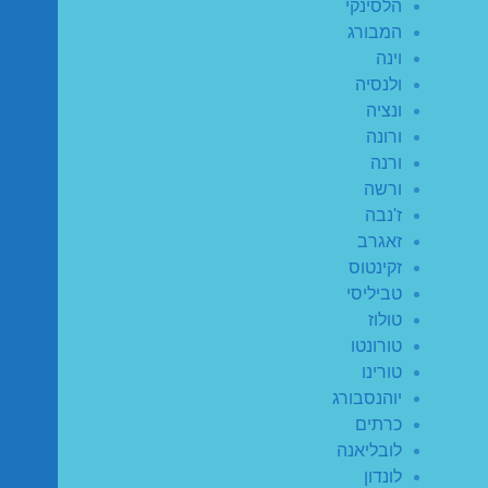
הלסינקי
המבורג
וינה
ולנסיה
ונציה
ורונה
ורנה
ורשה
ז'נבה
זאגרב
זקינטוס
טביליסי
טולוז
טורונטו
טורינו
יוהנסבורג
כרתים
לובליאנה
לונדון