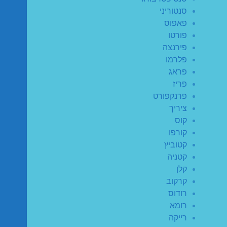
סנטוריני
פאפוס
פורטו
פירנצה
פלרמו
פראג
פריז
פרנקפורט
ציריך
קוס
קורפו
קטוביץ
קטניה
קלן
קרקוב
רודוס
רומא
רייקה