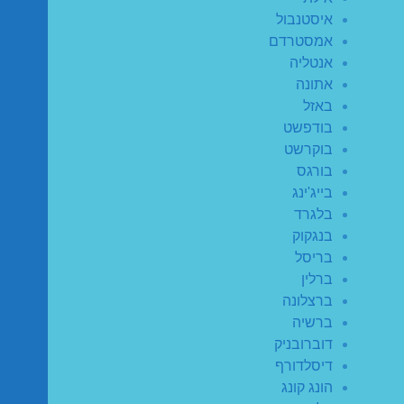
איסטנבול
אמסטרדם
אנטליה
אתונה
באזל
בודפשט
בוקרשט
בורגס
בייג'ינג
בלגרד
בנגקוק
בריסל
ברלין
ברצלונה
ברשיה
דוברובניק
דיסלדורף
הונג קונג