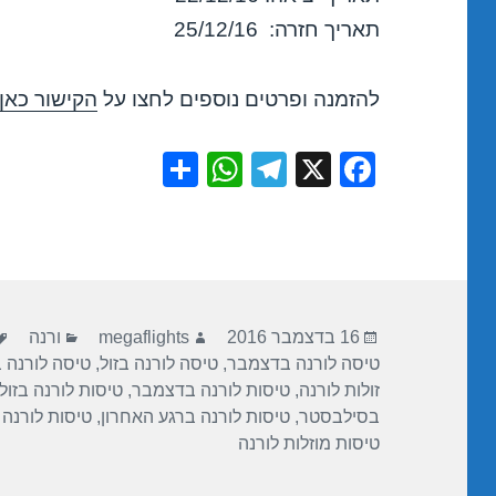
תאריך חזרה: 25/12/16
להזמנה ופרטים נוספים לחצו על
הקישור כאן
S
W
T
X
F
h
h
el
a
ar
at
e
c
e
s
gr
e
A
a
b
פורסם
מחבר
קטגוריות
p
m
o
16 בדצמבר 2016
megaflights
ורנה
בתאריך
טיסה לורנה בדצמבר
,
טיסה לורנה בזול
,
טיסה לורנה ב
p
o
זולות לורנה
,
טיסות לורנה בדצמבר
,
טיסות לורנה בזול
k
בסילבסטר
,
טיסות לורנה ברגע האחרון
,
טיסות לורנה
טיסות מוזלות לורנה