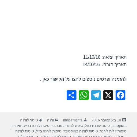
תאריך יציאה: 11/10/16
תאריך חזרה: 14/10/16
להזמנה ופרטים נוספים לחצו על
הקישור כאן
.
S
W
T
X
F
h
h
el
a
ar
at
e
c
פורסם
מחבר
קטגוריות
תגיות
10 באוקטובר 2016
megaflights
ורנה
טיסה לורנה
e
s
gr
e
בתאריך
באוקטובר
,
טיסה לורנה בזול
,
טיסה לורנה בנובמבר
,
טיסה לורנה ברגע האחרון
,
A
a
b
טיסות זולות לורנה
,
טיסות לורנה באוקטובר
,
טיסות לורנה בזול
,
טיסות לורנה
בנובמבר
,
טיסות לורנה ברגע האחרון
,
טיסות לורנה ישראייר
,
טיסות מוזלות