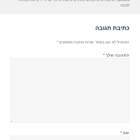
p
m
o
לורנה
p
o
k
כתיבת תגובה
האימייל לא יוצג באתר.
שדות החובה מסומנים
*
התגובה שלך
*
שם
*