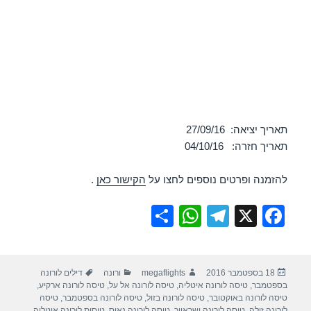
תאריך יציאה: 27/09/16
תאריך חזרה: 04/10/16
להזמנה ופרטים נוספים לחצו על
הקישור כאן
.
S
W
T
X
F
h
h
el
a
ar
at
e
c
פורסם
מחבר
קטגוריות
תגיות
18 בספטמבר 2016
megaflights
ורונה
דילים לורונה
e
s
gr
e
בתאריך
בספטמבר
,
טיסה לורונה איטליה
,
טיסה לורונה אל על
,
טיסה לורונה ארקיע
,
A
a
b
טיסה לורונה באוקטובר
,
טיסה לורונה בזול
,
טיסה לורונה בספטמבר
,
טיסה
לורונה זולה
,
טיסה לורונה ישראייר
,
טיסה לורונה נאוס
,
טיסות לורונה איטליה
,