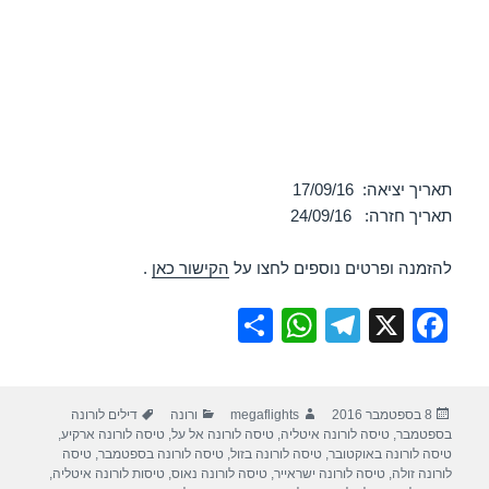
תאריך יציאה: 17/09/16
תאריך חזרה: 24/09/16
להזמנה ופרטים נוספים לחצו על
הקישור כאן
.
S
W
T
X
F
h
h
el
a
ar
at
e
c
פורסם
מחבר
קטגוריות
תגיות
8 בספטמבר 2016
megaflights
ורונה
דילים לורונה
e
s
gr
e
בתאריך
בספטמבר
,
טיסה לורונה איטליה
,
טיסה לורונה אל על
,
טיסה לורונה ארקיע
,
A
a
b
טיסה לורונה באוקטובר
,
טיסה לורונה בזול
,
טיסה לורונה בספטמבר
,
טיסה
לורונה זולה
,
טיסה לורונה ישראייר
,
טיסה לורונה נאוס
,
טיסות לורונה איטליה
,