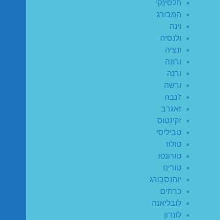
הלסינקי
המבורג
וינה
ולנסיה
ונציה
ורונה
ורנה
ורשה
ז'נבה
זאגרב
זקינטוס
טביליסי
טולוז
טורונטו
טורינו
יוהנסבורג
כרתים
לובליאנה
לונדון