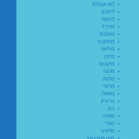
לוס אנג'לס
ליסבון
לרנקה
מדריד
מומבאי
מוסקבה
מילאנו
מינכן
מיקונוס
מלגה
מלטה
מרסיי
נאפולי
ניו יורק
ניס
סופיה
סוצ'י
סלוניקי
סנט פטרבורג