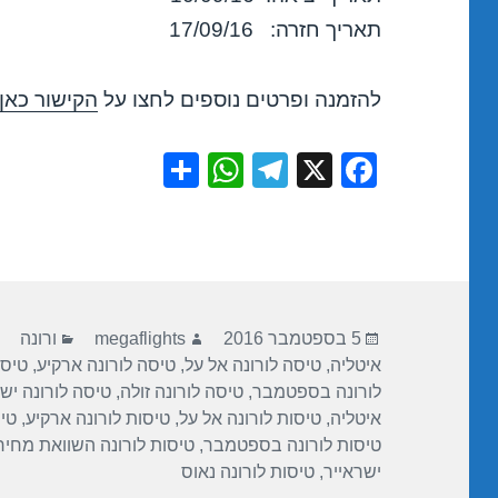
תאריך חזרה: 17/09/16
להזמנה ופרטים נוספים לחצו על
הקישור כאן
S
W
T
X
F
h
h
el
a
ar
at
e
c
e
s
gr
e
A
a
b
פורסם
מחבר
קטגוריות
p
m
o
5 בספטמבר 2016
megaflights
ורונה
בתאריך
איטליה
,
טיסה לורונה אל על
,
טיסה לורונה ארקיע
,
טיסה
p
o
לורונה בספטמבר
,
טיסה לורונה זולה
,
טיסה לורונה יש
k
איטליה
,
טיסות לורונה אל על
,
טיסות לורונה ארקיע
,
טי
טיסות לורונה בספטמבר
,
טיסות לורונה השוואת מחיר
ישראייר
,
טיסות לורונה נאוס