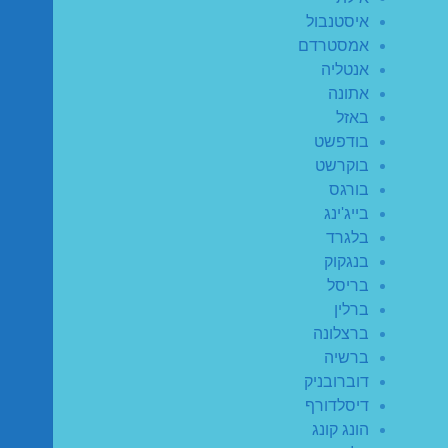
איסטנבול
אמסטרדם
אנטליה
אתונה
באזל
בודפשט
בוקרשט
בורגס
בייג'ינג
בלגרד
בנגקוק
בריסל
ברלין
ברצלונה
ברשיה
דוברובניק
דיסלדורף
הונג קונג