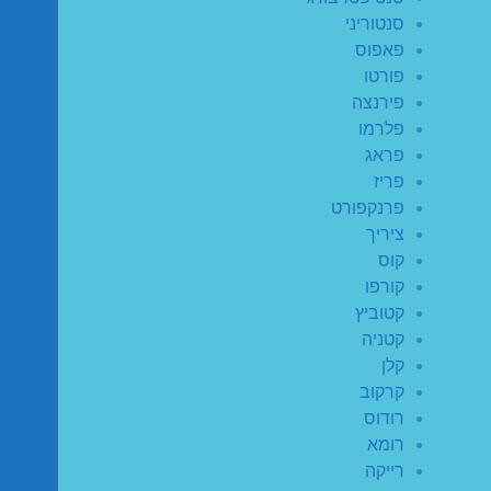
סנטוריני
פאפוס
פורטו
פירנצה
פלרמו
פראג
פריז
פרנקפורט
ציריך
קוס
קורפו
קטוביץ
קטניה
קלן
קרקוב
רודוס
רומא
רייקה