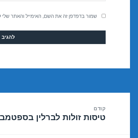
שמור בדפדפן זה את השם, האימייל והאתר שלי 
ניווט
קודם
טיסות זולות לברלין בספטמבר /09/2016
הפוסט
הקודם: