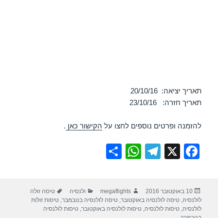
תאריך יציאה: 20/10/16
תאריך חזרה: 23/10/16
להזמנה ופרטים נוספים לחצו על
הקישור כאן
.
S
W
T
X
F
h
h
el
a
ar
at
e
c
פורסם
מחבר
קטגוריות
תגיות
10 באוקטובר 2016
megaflights
ולנסיה
טיסה זולה
e
s
gr
e
בתאריך
לולנסיה
,
טיסה לולנסיה באוקטובר
,
טיסה לולנסיה בנובמבר
,
טיסות זולות
A
a
b
לולנסיה
,
טיסות לולנסיה
,
טיסות לולנסיה באוקטובר
,
טיסות לולנסיה
בנובמבר