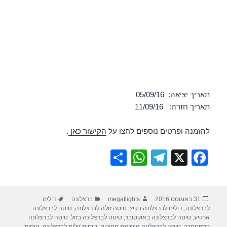
תאריך יציאה: 05/09/16
תאריך חזרה: 11/09/16
להזמנה ופרטים נוספים לחצו על
הקישור כאן
.
S
W
T
X
F
h
h
el
a
ar
at
e
c
פורסם
מחבר
קטגוריות
תגיות
31 באוגוסט 2016
megaflights
ברצלונה
דילים
e
s
gr
e
בתאריך
לברצלונה
,
דילים לברצלונה בקיץ
,
טיסה זולה לברצלונה
,
טיסה לברצלונה
A
a
b
ארקיע
,
טיסה לברצלונה באוקטובר
,
טיסה לברצלונה בזול
,
טיסה לברצלונה
בספטמבר
,
טיסה לברצלונה השוואת מחירים
,
טיסות זולות לברצלונה
,
טיסות