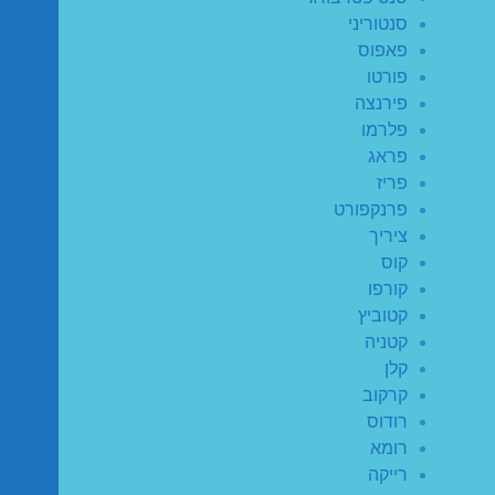
סנטוריני
פאפוס
פורטו
פירנצה
פלרמו
פראג
פריז
פרנקפורט
ציריך
קוס
קורפו
קטוביץ
קטניה
קלן
קרקוב
רודוס
רומא
רייקה