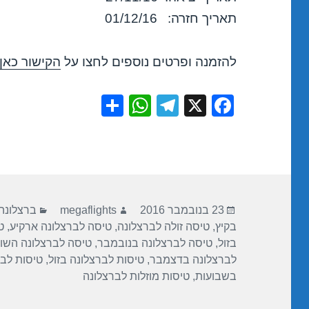
תאריך חזרה: 01/12/16
להזמנה ופרטים נוספים לחצו על
הקישור כאן
S
W
T
X
F
h
h
el
a
ar
at
e
c
e
s
gr
e
A
a
b
פורסם
מחבר
קטגוריות
p
m
o
23 בנובמבר 2016
megaflights
ברצלונה
בתאריך
בקיץ
,
טיסה זולה לברצלונה
,
טיסה לברצלונה ארקיע
,
ט
p
o
בזול
,
טיסה לברצלונה בנובמבר
,
טיסה לברצלונה השו
k
לברצלונה בדצמבר
,
טיסות לברצלונה בזול
,
טיסות לב
בשבועות
,
טיסות מוזלות לברצלונה