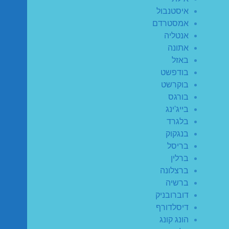
איסטנבול
אמסטרדם
אנטליה
אתונה
באזל
בודפשט
בוקרשט
בורגס
בייג'ינג
בלגרד
בנגקוק
בריסל
ברלין
ברצלונה
ברשיה
דוברובניק
דיסלדורף
הונג קונג