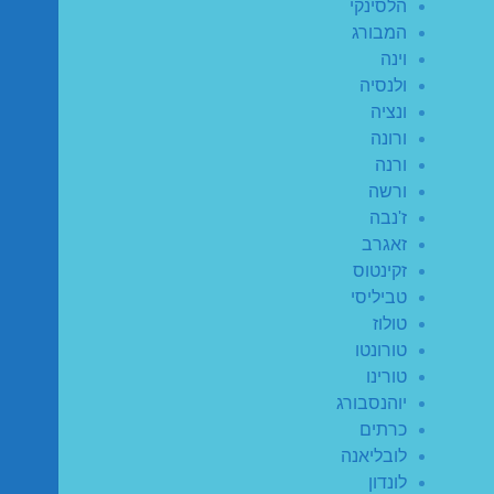
הלסינקי
המבורג
וינה
ולנסיה
ונציה
ורונה
ורנה
ורשה
ז'נבה
זאגרב
זקינטוס
טביליסי
טולוז
טורונטו
טורינו
יוהנסבורג
כרתים
לובליאנה
לונדון