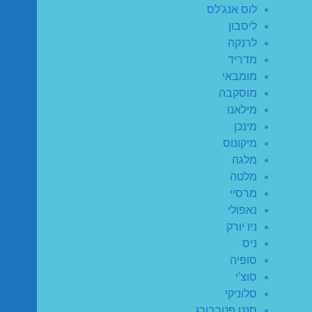
לוס אנג'לס
ליסבון
לרנקה
מדריד
מומבאי
מוסקבה
מילאנו
מינכן
מיקונוס
מלגה
מלטה
מרסיי
נאפולי
ניו יורק
ניס
סופיה
סוצ'י
סלוניקי
סנט פטרבורג