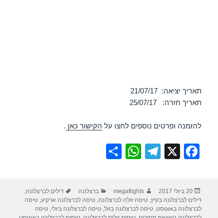
תאריך יציאה: 21/07/17
תאריך חזרה: 25/07/17
להזמנה ופרטים נוספים לחצו על
הקישור כאן
.
S
W
T
X
F
h
h
el
a
ar
at
e
c
פורסם
מחבר
קטגוריות
תגיות
20 ביולי 2017
megaflights
ברצלונה
דילים לברצלונה
,
e
s
gr
e
בתאריך
דילים לברצלונה בקיץ
,
טיסה זולה לברצלונה
,
טיסה לברצלונה ארקיע
,
טיסה
A
a
b
לברצלונה באוגוסט
,
טיסה לברצלונה בזול
,
טיסה לברצלונה ביולי
,
טיסה
לברצלונה השוואת מחירים
,
טיסות זולות לברצלונה
,
טיסות לברצלונה באוגוסט
,