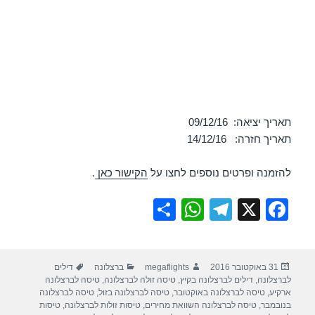
תאריך יציאה: 09/12/16
תאריך חזרה: 14/12/16
להזמנה ופרטים נוספים לחצו על
הקישור כאן
.
S
W
T
X
F
h
h
el
a
ar
at
e
c
פורסם
מחבר
קטגוריות
תגיות
31 באוקטובר 2016
megaflights
ברצלונה
דילים
e
s
gr
e
בתאריך
לברצלונה
,
דילים לברצלונה בקיץ
,
טיסה זולה לברצלונה
,
טיסה לברצלונה
A
a
b
ארקיע
,
טיסה לברצלונה באוקטובר
,
טיסה לברצלונה בזול
,
טיסה לברצלונה
בנובמבר
,
טיסה לברצלונה השוואת מחירים
,
טיסות זולות לברצלונה
,
טיסות