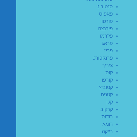
סנטוריני
פאפוס
פורטו
פירנצה
פלרמו
פראג
פריז
פרנקפורט
ציריך
קוס
קורפו
קטוביץ
קטניה
קלן
קרקוב
רודוס
רומא
רייקה