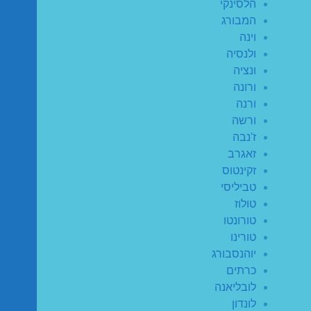
הלסינקי
המבורג
וינה
ולנסיה
ונציה
ורונה
ורנה
ורשה
ז'נבה
זאגרב
זקינטוס
טביליסי
טולוז
טורונטו
טורינו
יוהנסבורג
כרתים
לובליאנה
לונדון