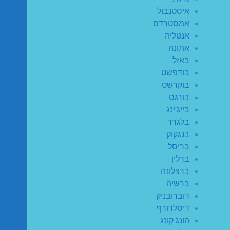
איסטנבול
אמסטרדם
אנטליה
אתונה
באזל
בודפשט
בוקרשט
בורגס
בייג'ינג
בלגרד
בנגקוק
בריסל
ברלין
ברצלונה
ברשיה
דוברובניק
דיסלדורף
הונג קונג