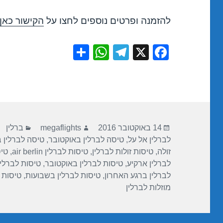
להזמנה ופרטים נוספים לחצו על
הקישור כאן
S
W
T
X
F
h
h
el
a
ar
at
e
c
e
s
gr
e
A
a
b
פורסם
מחבר
קטגוריו
p
m
o
14 באוקטובר 2016
megaflights
ברלין
בתאריך
לברלין אל על
,
טיסה לברלין באוקטובר
,
טיסה לברלין ב
p
o
זולה
,
טיסות זולות לברלין
,
טיסות לברלין air berlin
,
טיס
k
לברלין ארקיע
,
טיסות לברלין באוקטובר
,
טיסות לברלין
לברלין ברגע האחרון
,
טיסות לברלין בשבועות
,
טיסות ל
מוזלות לברלין