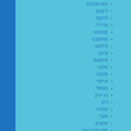
לוס אנג'לס
ליסבון
לרנקה
מדריד
מומבאי
מוסקבה
מילאנו
מינכן
מיקונוס
מלגה
מלטה
מרסיי
נאפולי
ניו יורק
ניס
סופיה
סוצ'י
סלוניקי
סנט פטרבורג