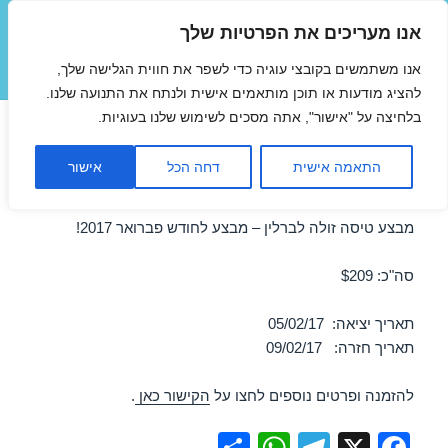
אנו מעריכים את הפרטיות שלך
טיסות זולות
אנו משתמשים בקובצי עוגיה כדי לשפר את חווית הגלישה שלך,
תפריטים
ווידג'טים
להציג מודעות או תוכן מותאמים אישית ולנתח את התנועה שלנו.
בלחיצה על "אישור", אתה מסכים לשימוש שלנו בעוגיות.
טיסות זולות לברלין ברגע האחרון
התאמה אישית
דחה הכל
אישור
05/02/2017
מבצע טיסה זולה לברלין – מבצע לחודש פברואר 2017!
סה"כ: $209
תאריך יציאה: 05/02/17
תאריך חזרה: 09/02/17
להזמנה ופרטים נוספים לחצו על
הקישור כאן
.