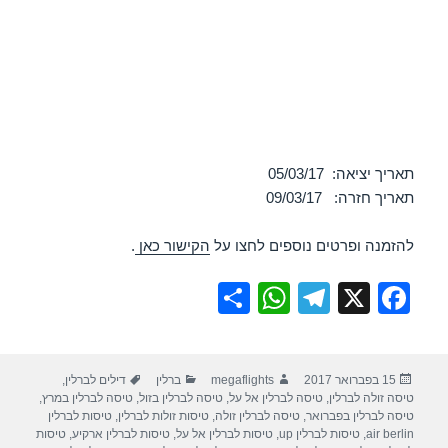
תאריך יציאה: 05/03/17
תאריך חזרה: 09/03/17
להזמנה ופרטים נוספים לחצו על
הקישור כאן
.
S
W
T
X
F
h
h
el
a
ar
at
e
c
פורסם
מחבר
קטגוריות
תגיות
15 בפברואר 2017
megaflights
ברלין
דילים לברלין
,
e
s
gr
e
בתאריך
טיסה זולה לברלין
,
טיסה לברלין אל על
,
טיסה לברלין בזול
,
טיסה לברלין במרץ
,
A
a
b
טיסה לברלין בפברואר
,
טיסה לברלין זולה
,
טיסות זולות לברלין
,
טיסות לברלין
air berlin
,
טיסות לברלין up
,
טיסות לברלין אל על
,
טיסות לברלין ארקיע
,
טיסות