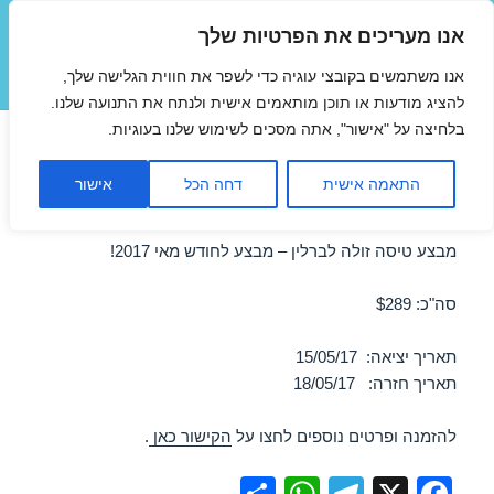
אנו מעריכים את הפרטיות שלך
טיסות זולות
אנו משתמשים בקובצי עוגיה כדי לשפר את חווית הגלישה שלך,
תפריטים
ווידג'טים
להציג מודעות או תוכן מותאמים אישית ולנתח את התנועה שלנו.
בלחיצה על "אישור", אתה מסכים לשימוש שלנו בעוגיות.
טיסות זולות לברלין במאי
התאמה אישית
דחה הכל
אישור
15/05/2017
מבצע טיסה זולה לברלין – מבצע לחודש מאי 2017!
סה"כ: $289
תאריך יציאה: 15/05/17
תאריך חזרה: 18/05/17
להזמנה ופרטים נוספים לחצו על
הקישור כאן
.