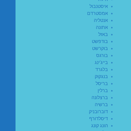
איסטנבול
אמסטרדם
אנטליה
אתונה
באזל
בודפשט
בוקרשט
בורגס
בייג'ינג
בלגרד
בנגקוק
בריסל
ברלין
ברצלונה
ברשיה
דוברובניק
דיסלדורף
הונג קונג