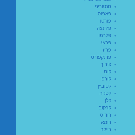
סנטוריני
פאפוס
פורטו
פירנצה
פלרמו
פראג
פריז
פרנקפורט
ציריך
קוס
קורפו
קטוביץ
קטניה
קלן
קרקוב
רודוס
רומא
רייקה