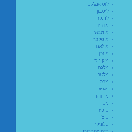
לוס אנג'לס
ליסבון
לרנקה
מדריד
מומבאי
מוסקבה
מילאנו
מינכן
מיקונוס
מלגה
מלטה
מרסיי
נאפולי
ניו יורק
ניס
סופיה
סוצ'י
סלוניקי
סנט פטרבורג