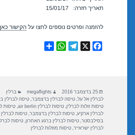
תאריך חזרה: 15/01/17
להזמנה ופרטים נוספים לחצו על
הקישור כאן
S
W
T
X
F
h
h
el
a
ar
at
e
c
e
s
gr
e
A
a
b
פורסם
מחבר
קטגוריות
p
m
o
25 בדצמבר 2016
megaflights
ברלין
בתאריך
לברלין אל על
,
טיסה לברלין בדצמבר
,
טיסה לברלין בז
p
o
טיסות זולות לברלין
,
טיסות לברלין air berlin
,
טיסות לבר
k
לברלין ארקיע
,
טיסות לברלין בדצמבר
,
טיסות לברלין 
בסילבסטר
,
טיסות לברלין ברגע האחרון
,
טיסות לברלי
לברלין ישראייר
,
טיסות מוזלות לברלין