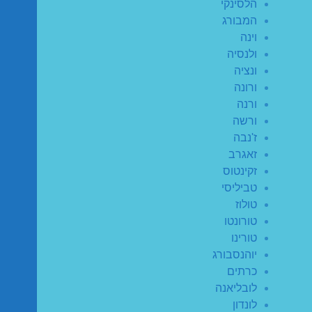
הלסינקי
המבורג
וינה
ולנסיה
ונציה
ורונה
ורנה
ורשה
ז'נבה
זאגרב
זקינטוס
טביליסי
טולוז
טורונטו
טורינו
יוהנסבורג
כרתים
לובליאנה
לונדון