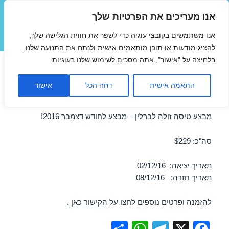
אנו מעריכים את הפרטיות שלך
טיסות זולות
אנו משתמשים בקובצי עוגיה כדי לשפר את חווית הגלישה שלך,
תפריטים
ווידג'טים
להציג מודעות או תוכן מותאמים אישית ולנתח את התנועה שלנו.
בלחיצה על "אישור", אתה מסכים לשימוש שלנו בעוגיות.
טיסות זולות לברלין בדצמבר
התאמה אישית
דחה הכל
אישור
02/12/2016
מבצע טיסה זולה לברלין – מבצע לחודש דצמבר 2016!
סה"כ: $229
תאריך יציאה: 02/12/16
תאריך חזרה: 08/12/16
להזמנה ופרטים נוספים לחצו על
הקישור כאן
.