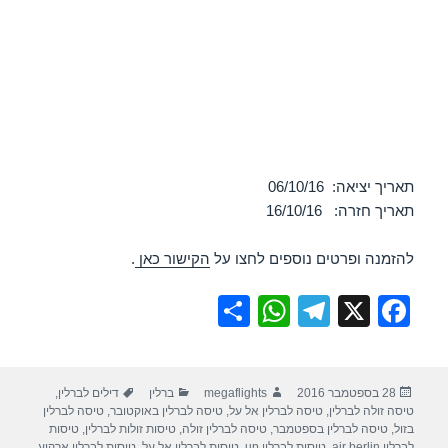
תאריך יציאה: 06/10/16
תאריך חזרה: 16/10/16
להזמנה ופרטים נוספים לחצו על
הקישור כאן
.
S
W
T
X
F
h
h
el
a
ar
at
e
c
פורסם
מחבר
קטגוריות
תגיות
28 בספטמבר 2016
megaflights
ברלין
דילים לברלין
,
e
s
gr
e
בתאריך
טיסה זולה לברלין
,
טיסה לברלין אל על
,
טיסה לברלין באוקטובר
,
טיסה לברלין
A
a
b
בזול
,
טיסה לברלין בספטמבר
,
טיסה לברלין זולה
,
טיסות זולות לברלין
,
טיסות
לברלין air berlin
,
טיסות לברלין up
,
טיסות לברלין אל על
,
טיסות לברלין ארקיע
,