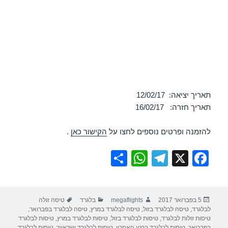
תאריך יציאה: 12/02/17
תאריך חזרה: 16/02/17
להזמנה ופרטים נוספים לחצו על
הקישור כאן
.
S
W
T
X
F
h
h
el
a
ar
at
e
c
פורסם
מחבר
קטגוריות
תגיות
5 בפברואר 2017
megaflights
בלגרד
טיסה זולה
e
s
gr
e
בתאריך
לבלגרד
,
טיסה לבלגרד בזול
,
טיסה לבלגרד במרץ
,
טיסה לבלגרד בפברואר
,
A
a
b
טיסות זולות לבלגרד
,
טיסות לבלגרד בזול
,
טיסות לבלגרד במרץ
,
טיסות לבלגרד
בפברואר
,
טיסות לבלגרד ברגע האחרון
,
טיסות לבלגרד ישראייר
,
טיסות לבלגרד