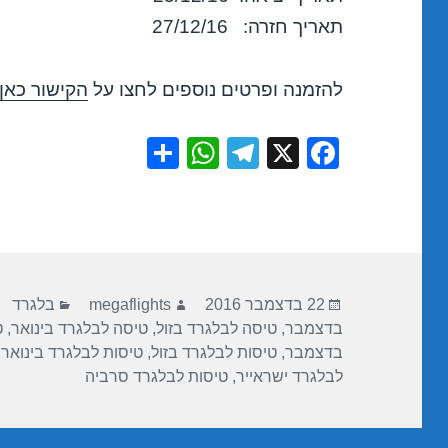
תאריך חזרה: 27/12/16
להזמנה ופרטים נוספים לחצו על
הקישור כאן
S
W
T
X
F
h
h
el
a
ar
at
e
c
e
s
gr
e
A
a
b
פורסם
מחבר
קטגוריות
p
m
o
22 בדצמבר 2016
megaflights
בלגרד
בתאריך
בדצמבר
,
טיסה לבלגרד בזול
,
טיסה לבלגרד בינואר
,
ט
p
o
בדצמבר
,
טיסות לבלגרד בזול
,
טיסות לבלגרד בינואר
,
k
לבלגרד ישראייר
,
טיסות לבלגרד סרביה