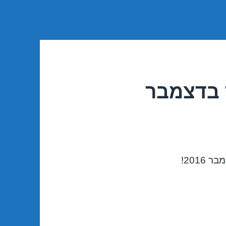
 בדצמבר
201!