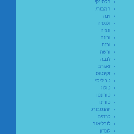
הלסינקי
המבורג
וינה
ולנסיה
ונציה
ורונה
ורנה
ורשה
ז'נבה
זאגרב
זקינטוס
טביליסי
טולוז
טורונטו
טורינו
יוהנסבורג
כרתים
לובליאנה
לונדון