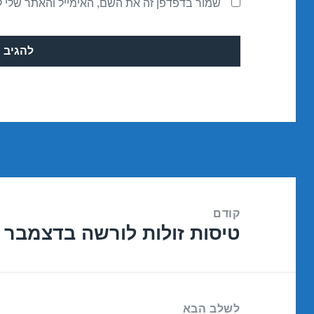
שמור בדפדפן זה את השם, האימייל והאתר שלי 
ניווט
קודם
טיסות זולות לורשה בדצמבר 30/12/2016
הפוסט
הקודם:
לשלב הבא