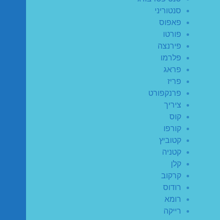
סנטוריני
פאפוס
פורטו
פירנצה
פלרמו
פראג
פריז
פרנקפורט
ציריך
קוס
קורפו
קטוביץ
קטניה
קלן
קרקוב
רודוס
רומא
רייקה