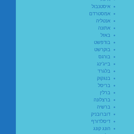
איסטנבול
אמסטרדם
אנטליה
אתונה
באזל
בודפשט
בוקרשט
בורגס
בייג'ינג
בלגרד
בנגקוק
בריסל
ברלין
ברצלונה
ברשיה
דוברובניק
דיסלדורף
הונג קונג