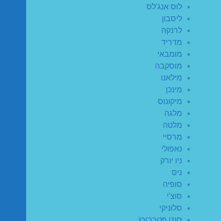
לוס אנג'לס
ליסבון
לרנקה
מדריד
מומבאי
מוסקבה
מילאנו
מינכן
מיקונוס
מלגה
מלטה
מרסיי
נאפולי
ניו יורק
ניס
סופיה
סוצ'י
סלוניקי
סנט פטרבורג