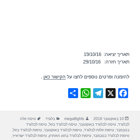
תאריך יציאה: 19/10/16
תאריך חזרה: 29/10/16
להזמנה ופרטים נוספים לחצו על
הקישור כאן
.
S
W
T
X
F
h
h
el
a
ar
at
e
c
פורסם
מחבר
קטגוריות
תגיות
10 באוקטובר 2016
megaflights
בלגרד
טיסה זולה
e
s
gr
e
בתאריך
לבלגרד
,
טיסה לבלגרד באוקטובר
,
טיסה לבלגרד בזול
,
טיסה לבלגרד
A
a
b
בנובמבר
,
טיסות זולות לבלגרד
,
טיסות לבלגרד באוקטובר
,
טיסות לבלגרד בזול
,
טיסות לבלגרד בנובמבר
,
טיסות לבלגרד ברגע האחרון
,
טיסות לבלגרד ישראייר
,