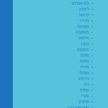
לוס אנג'לס
ליסבון
לרנקה
מדריד
מומבאי
מוסקבה
מילאנו
מינכן
מיקונוס
מלגה
מלטה
מרסיי
נאפולי
ניו יורק
ניס
סופיה
סוצ'י
סלוניקי
סנט פטרבורג