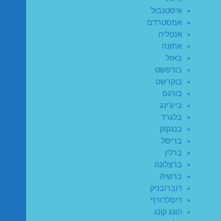
איסטנבול
אמסטרדם
אנטליה
אתונה
באזל
בודפשט
בוקרשט
בורגס
בייג'ינג
בלגרד
בנגקוק
בריסל
ברלין
ברצלונה
ברשיה
דוברובניק
דיסלדורף
הונג קונג