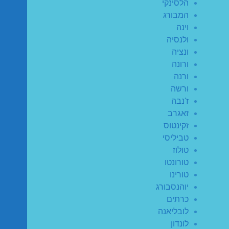
הלסינקי
המבורג
וינה
ולנסיה
ונציה
ורונה
ורנה
ורשה
ז'נבה
זאגרב
זקינטוס
טביליסי
טולוז
טורונטו
טורינו
יוהנסבורג
כרתים
לובליאנה
לונדון