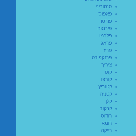
סנטוריני
פאפוס
פורטו
פירנצה
פלרמו
פראג
פריז
פרנקפורט
ציריך
קוס
קורפו
קטוביץ
קטניה
קלן
קרקוב
רודוס
רומא
רייקה