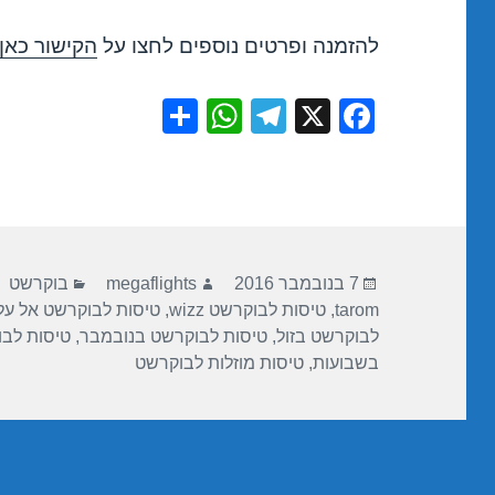
להזמנה ופרטים נוספים לחצו על
הקישור כאן
S
W
T
X
F
h
h
el
a
ar
at
e
c
e
s
gr
e
A
a
b
פורסם
מחבר
קטגוריות
p
m
o
7 בנובמבר 2016
megaflights
בוקרשט
בתאריך
tarom
,
טיסות לבוקרשט wizz
,
טיסות לבוקרשט אל על
p
o
לבוקרשט בזול
,
טיסות לבוקרשט בנובמבר
,
טיסות לבו
k
בשבועות
,
טיסות מוזלות לבוקרשט