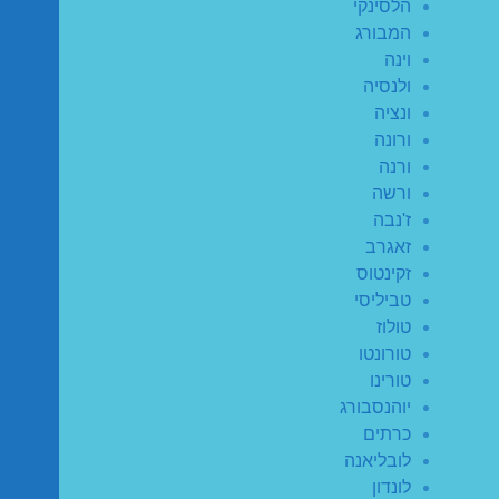
הלסינקי
המבורג
וינה
ולנסיה
ונציה
ורונה
ורנה
ורשה
ז'נבה
זאגרב
זקינטוס
טביליסי
טולוז
טורונטו
טורינו
יוהנסבורג
כרתים
לובליאנה
לונדון