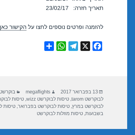
תאריך חזרה: 23/02/17
להזמנה ופרטים נוספים לחצו על
הקישור כאן
S
W
T
X
F
h
h
el
a
ar
at
e
c
e
s
gr
e
A
a
b
פורסם
מחבר
קטגוריות
p
m
o
13 בפברואר 2017
megaflights
בוקרשט
בתאריך
לבוקרשט tarom
,
טיסות לבוקרשט wizz
,
טיסות לבוקר
p
o
לבוקרשט במרץ
,
טיסות לבוקרשט בפברואר
,
טיסות ל
k
בשבועות
,
טיסות מוזלות לבוקרשט