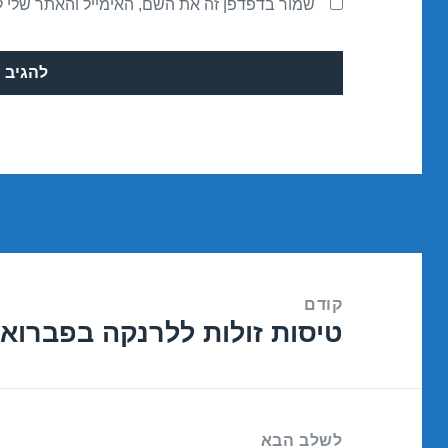
שמור בדפדפן זה את השם, האימייל והאתר שלי 
ניווט
קודם
טיסות זולות ללרנקה בפברואר /02/2017
הפוסט
הקודם:
לשלב הבא