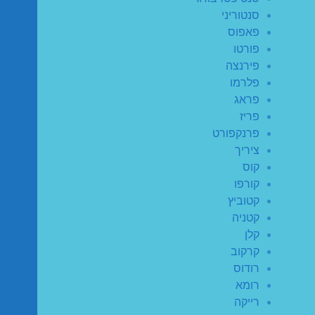
סנטוריני
פאפוס
פורטו
פירנצה
פלרמו
פראג
פריז
פרנקפורט
ציריך
קוס
קורפו
קטוביץ
קטניה
קלן
קרקוב
רודוס
רומא
רייקה