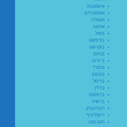
איסטנבול
אמסטרדם
אנטליה
אתונה
באזל
בודפשט
בוקרשט
בורגס
בייג'ינג
בלגרד
בנגקוק
בריסל
ברלין
ברצלונה
ברשיה
דוברובניק
דיסלדורף
הונג קונג