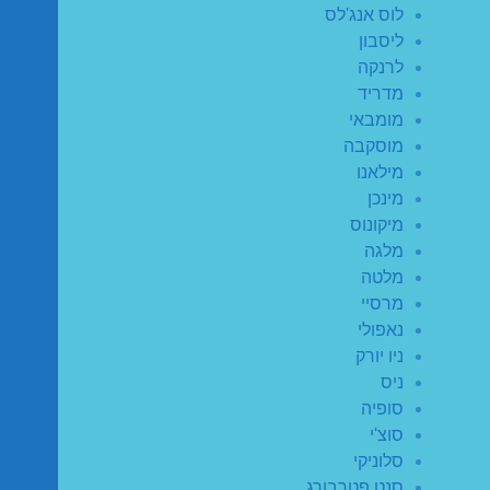
לוס אנג'לס
ליסבון
לרנקה
מדריד
מומבאי
מוסקבה
מילאנו
מינכן
מיקונוס
מלגה
מלטה
מרסיי
נאפולי
ניו יורק
ניס
סופיה
סוצ'י
סלוניקי
סנט פטרבורג