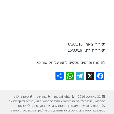
תאריך יציאה: 05/09/16
תאריך חזרה: 15/09/16
להזמנה ופרטים נוספים לחצו על
הקישור כאן
.
S
W
T
X
F
h
h
el
a
ar
at
e
c
פורסם
מחבר
קטגוריות
תגיות
31 באוגוסט 2016
megaflights
בוקרשט
טיסות זולות
e
s
gr
e
בתאריך
לבוקרשט
,
טיסות לבוקרשט tarom
,
טיסות לבוקרשט wizz
,
טיסות לבוקרשט אל
A
a
b
על
,
טיסות לבוקרשט באוקטובר
,
טיסות לבוקרשט בזול
,
טיסות לבוקרשט
בספטמבר
,
טיסות לבוקרשט ברגע האחרון
,
טיסות לבוקרשט בשבועות
,
טיסות