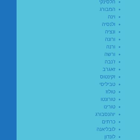
הלסינקי
המבורג
וינה
ולנסיה
ונציה
ורונה
ורנה
ורשה
ז'נבה
זאגרב
זקינטוס
טביליסי
טולוז
טורונטו
טורינו
יוהנסבורג
כרתים
לובליאנה
לונדון