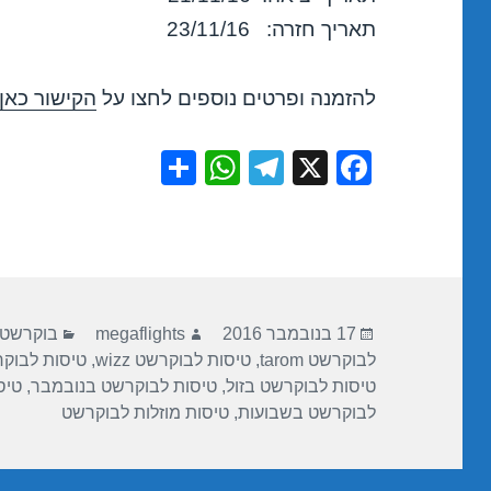
תאריך חזרה: 23/11/16
להזמנה ופרטים נוספים לחצו על
הקישור כאן
S
W
T
X
F
h
h
el
a
ar
at
e
c
e
s
gr
e
A
a
b
פורסם
מחבר
קטגוריות
p
m
o
17 בנובמבר 2016
megaflights
בוקרשט
בתאריך
לבוקרשט tarom
,
טיסות לבוקרשט wizz
,
טיסות לבוקר
p
o
טיסות לבוקרשט בזול
,
טיסות לבוקרשט בנובמבר
,
טיס
k
לבוקרשט בשבועות
,
טיסות מוזלות לבוקרשט