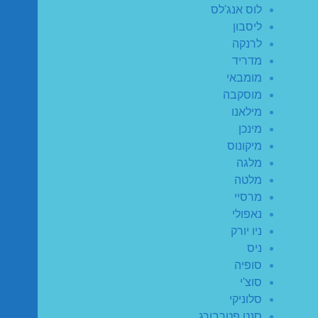
לוס אנג'לס
ליסבון
לרנקה
מדריד
מומבאי
מוסקבה
מילאנו
מינכן
מיקונוס
מלגה
מלטה
מרסיי
נאפולי
ניו יורק
ניס
סופיה
סוצ'י
סלוניקי
סנט פטרבורג