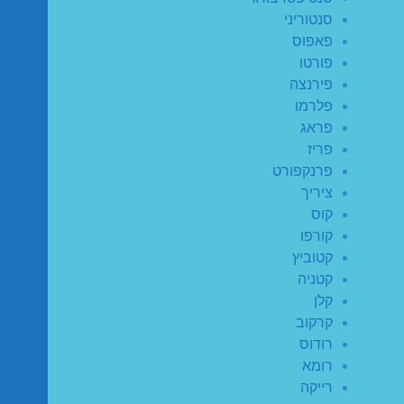
סנטוריני
פאפוס
פורטו
פירנצה
פלרמו
פראג
פריז
פרנקפורט
ציריך
קוס
קורפו
קטוביץ
קטניה
קלן
קרקוב
רודוס
רומא
רייקה