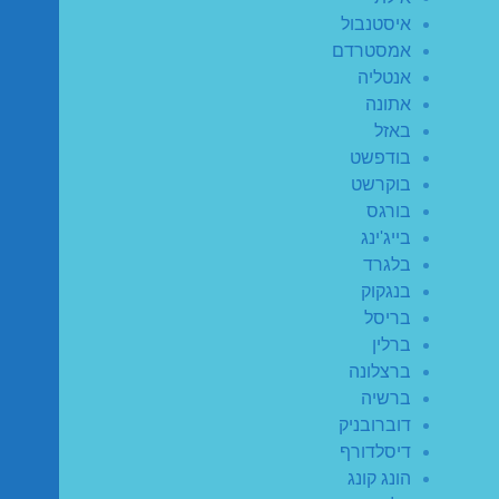
איסטנבול
אמסטרדם
אנטליה
אתונה
באזל
בודפשט
בוקרשט
בורגס
בייג'ינג
בלגרד
בנגקוק
בריסל
ברלין
ברצלונה
ברשיה
דוברובניק
דיסלדורף
הונג קונג