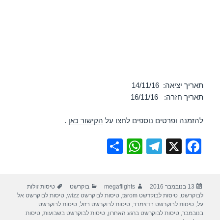
תאריך יציאה: 14/11/16
תאריך חזרה: 16/11/16
להזמנה ופרטים נוספים לחצו על
הקישור כאן
.
S
W
T
X
F
h
h
el
a
ar
at
e
c
פורסם
מחבר
קטגוריות
תגיות
13 בנובמבר 2016
megaflights
בוקרשט
טיסות זולות
e
s
gr
e
בתאריך
לבוקרשט
,
טיסות לבוקרשט tarom
,
טיסות לבוקרשט wizz
,
טיסות לבוקרשט אל
A
a
b
על
,
טיסות לבוקרשט בדצמבר
,
טיסות לבוקרשט בזול
,
טיסות לבוקרשט
בנובמבר
,
טיסות לבוקרשט ברגע האחרון
,
טיסות לבוקרשט בשבועות
,
טיסות