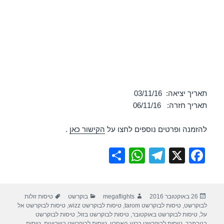
תאריך יציאה: 03/11/16
תאריך חזרה: 06/11/16
להזמנה ופרטים נוספים לחצו על
הקישור כאן
.
S
W
T
X
F
h
h
el
a
ar
at
e
c
פורסם
מחבר
קטגוריות
תגיות
26 באוקטובר 2016
megaflights
בוקרשט
טיסות זולות
e
s
gr
e
בתאריך
לבוקרשט
,
טיסות לבוקרשט tarom
,
טיסות לבוקרשט wizz
,
טיסות לבוקרשט אל
A
a
b
על
,
טיסות לבוקרשט באוקטובר
,
טיסות לבוקרשט בזול
,
טיסות לבוקרשט
בנובמבר
,
טיסות לבוקרשט ברגע האחרון
,
טיסות לבוקרשט בשבועות
,
טיסות