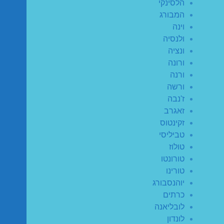
הלסינקי
המבורג
וינה
ולנסיה
ונציה
ורונה
ורנה
ורשה
ז'נבה
זאגרב
זקינטוס
טביליסי
טולוז
טורונטו
טורינו
יוהנסבורג
כרתים
לובליאנה
לונדון