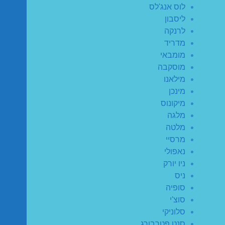
לוס אנג'לס
ליסבון
לרנקה
מדריד
מומבאי
מוסקבה
מילאנו
מינכן
מיקונוס
מלגה
מלטה
מרסיי
נאפולי
ניו יורק
ניס
סופיה
סוצ'י
סלוניקי
סנט פטרבורג