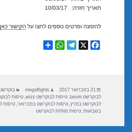
תאריך חזרה: 10/03/17
להזמנה ופרטים נוספים לחצו על
הקישור כאן
S
W
T
X
F
h
h
el
a
ar
at
e
c
e
s
gr
e
A
a
b
פורסם
מחבר
קטגוריות
p
m
o
21 בפברואר 2017
megaflights
בוקרשט
בתאריך
לבוקרשט tarom
,
טיסות לבוקרשט wizz
,
טיסות לבוקר
p
o
לבוקרשט במרץ
,
טיסות לבוקרשט בפברואר
,
טיסות ל
k
בשבועות
,
טיסות מוזלות לבוקרשט