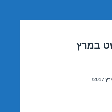
שט במרץ
20!