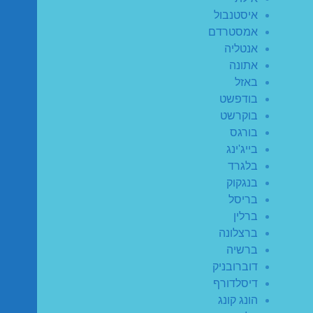
איסטנבול
אמסטרדם
אנטליה
אתונה
באזל
בודפשט
בוקרשט
בורגס
בייג'ינג
בלגרד
בנגקוק
בריסל
ברלין
ברצלונה
ברשיה
דוברובניק
דיסלדורף
הונג קונג