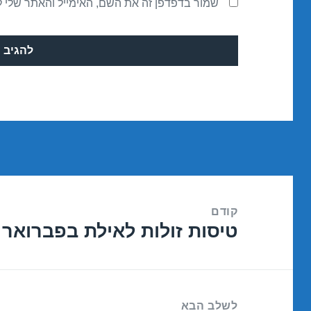
שמור בדפדפן זה את השם, האימייל והאתר שלי 
ניווט
קודם
טיסות זולות לאילת בפברואר 25/02/2017
הפוסט
הקודם:
לשלב הבא