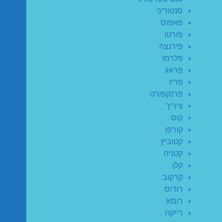
סנטוריני
פאפוס
פורטו
פירנצה
פלרמו
פראג
פריז
פרנקפורט
ציריך
קוס
קורפו
קטוביץ
קטניה
קלן
קרקוב
רודוס
רומא
רייקה