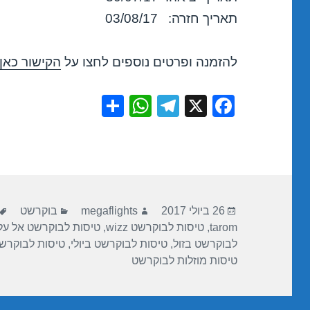
תאריך חזרה: 03/08/17
להזמנה ופרטים נוספים לחצו על
הקישור כאן
S
W
T
X
F
h
h
el
a
ar
at
e
c
e
s
gr
e
A
a
b
פורסם
מחבר
קטגוריות
p
m
o
26 ביולי 2017
megaflights
בוקרשט
בתאריך
tarom
,
טיסות לבוקרשט wizz
,
טיסות לבוקרשט אל על
p
o
לבוקרשט בזול
,
טיסות לבוקרשט ביולי
,
טיסות לבוקרש
k
טיסות מוזלות לבוקרשט