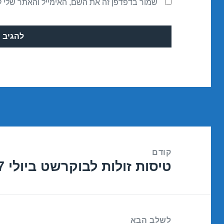
שמור בדפדפן זה את השם, האימייל והאתר שלי 
ניווט
קודם
טיסות זולות לבוקרשט ביולי 27/07/2017
הפוסט
הקודם:
לשלב הבא