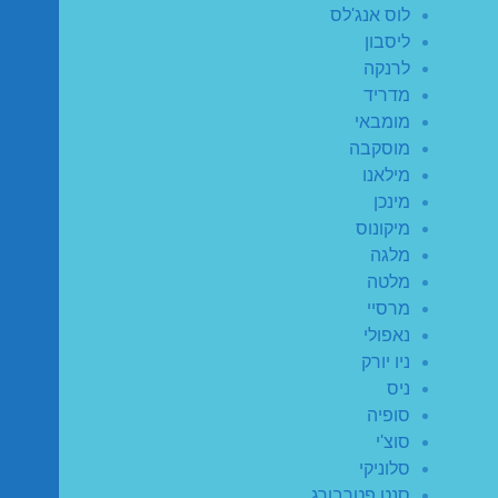
לוס אנג'לס
ליסבון
לרנקה
מדריד
מומבאי
מוסקבה
מילאנו
מינכן
מיקונוס
מלגה
מלטה
מרסיי
נאפולי
ניו יורק
ניס
סופיה
סוצ'י
סלוניקי
סנט פטרבורג