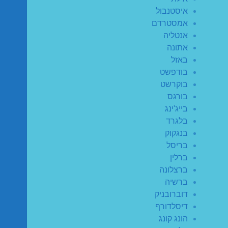
איסטנבול
אמסטרדם
אנטליה
אתונה
באזל
בודפשט
בוקרשט
בורגס
בייג'ינג
בלגרד
בנגקוק
בריסל
ברלין
ברצלונה
ברשיה
דוברובניק
דיסלדורף
הונג קונג