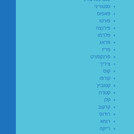
סנטוריני
פאפוס
פורטו
פירנצה
פלרמו
פראג
פריז
פרנקפורט
ציריך
קוס
קורפו
קטוביץ
קטניה
קלן
קרקוב
רודוס
רומא
רייקה