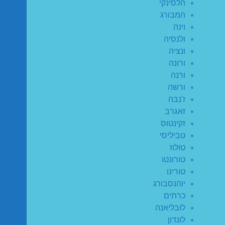
הלסינקי
המבורג
וינה
ולנסיה
ונציה
ורונה
ורנה
ורשה
ז'נבה
זאגרב
זקינטוס
טביליסי
טולוז
טורונטו
טורינו
יוהנסבורג
כרתים
לובליאנה
לונדון