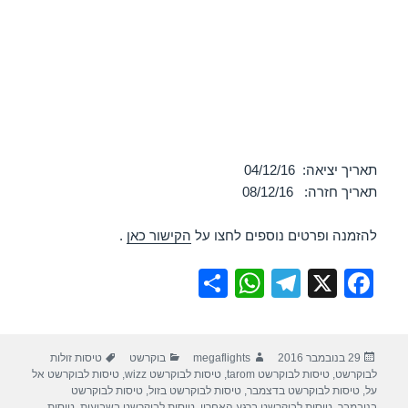
תאריך יציאה: 04/12/16
תאריך חזרה: 08/12/16
להזמנה ופרטים נוספים לחצו על
הקישור כאן
.
S
W
T
X
F
h
h
el
a
ar
at
e
c
פורסם
מחבר
קטגוריות
תגיות
29 בנובמבר 2016
megaflights
בוקרשט
טיסות זולות
e
s
gr
e
בתאריך
לבוקרשט
,
טיסות לבוקרשט tarom
,
טיסות לבוקרשט wizz
,
טיסות לבוקרשט אל
A
a
b
על
,
טיסות לבוקרשט בדצמבר
,
טיסות לבוקרשט בזול
,
טיסות לבוקרשט
בנובמבר
,
טיסות לבוקרשט ברגע האחרון
,
טיסות לבוקרשט בשבועות
,
טיסות