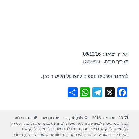
תאריך יציאה: 09/10/16
תאריך חזרה: 13/10/16
להזמנה ופרטים נוספים לחצו על
הקישור כאן
.
S
W
T
X
F
h
h
el
a
ar
at
e
c
פורסם
מחבר
קטגוריות
תגיות
28 בספטמבר 2016
megaflights
בוקרשט
טיסות זולות
e
s
gr
e
בתאריך
לבוקרשט
,
טיסות לבוקרשט tarom
,
טיסות לבוקרשט wizz
,
טיסות לבוקרשט אל
A
a
b
על
,
טיסות לבוקרשט באוקטובר
,
טיסות לבוקרשט בזול
,
טיסות לבוקרשט
בספטמבר
,
טיסות לבוקרשט ברגע האחרון
,
טיסות לבוקרשט בשבועות
,
טיסות