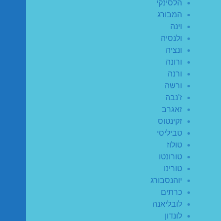
הלסינקי
המבורג
וינה
ולנסיה
ונציה
ורונה
ורנה
ורשה
ז'נבה
זאגרב
זקינטוס
טביליסי
טולוז
טורונטו
טורינו
יוהנסבורג
כרתים
לובליאנה
לונדון