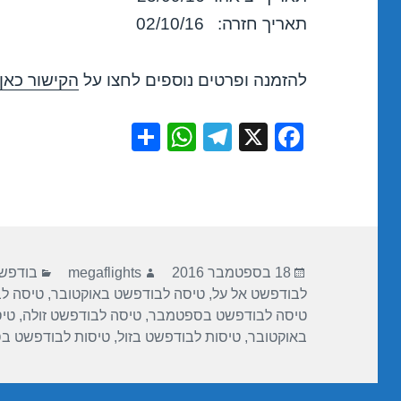
תאריך חזרה: 02/10/16
להזמנה ופרטים נוספים לחצו על
הקישור כאן
S
W
T
X
F
h
h
el
a
ar
at
e
c
e
s
gr
e
A
a
b
פורסם
מחבר
קטגורי
p
m
o
18 בספטמבר 2016
megaflights
בודפש
בתאריך
לבודפשט אל על
,
טיסה לבודפשט באוקטובר
,
טיסה לב
p
o
טיסה לבודפשט בספטמבר
,
טיסה לבודפשט זולה
,
טיס
k
באוקטובר
,
טיסות לבודפשט בזול
,
טיסות לבודפשט ב