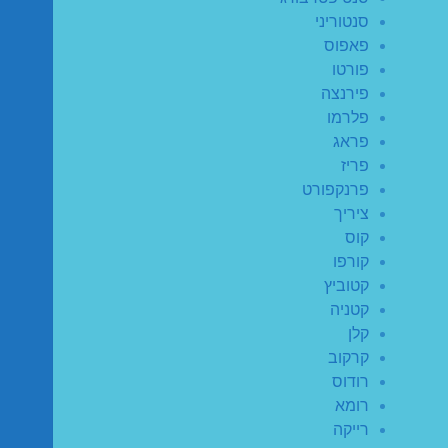
סנטוריני
פאפוס
פורטו
פירנצה
פלרמו
פראג
פריז
פרנקפורט
ציריך
קוס
קורפו
קטוביץ
קטניה
קלן
קרקוב
רודוס
רומא
רייקה