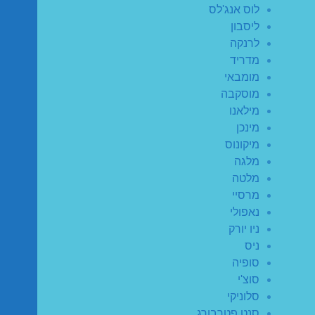
לוס אנג'לס
ליסבון
לרנקה
מדריד
מומבאי
מוסקבה
מילאנו
מינכן
מיקונוס
מלגה
מלטה
מרסיי
נאפולי
ניו יורק
ניס
סופיה
סוצ'י
סלוניקי
סנט פטרבורג