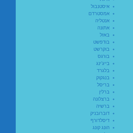
איסטנבול
אמסטרדם
אנטליה
אתונה
באזל
בודפשט
בוקרשט
בורגס
בייג'ינג
בלגרד
בנגקוק
בריסל
ברלין
ברצלונה
ברשיה
דוברובניק
דיסלדורף
הונג קונג