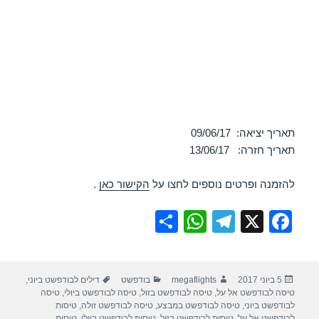
תאריך יציאה: 09/06/17
תאריך חזרה: 13/06/17
להזמנה ופרטים נוספים לחצו על
הקישור כאן
.
S
W
T
X
F
h
h
el
a
ar
at
e
c
פורסם
מחבר
קטגוריות
תגיות
5 ביוני 2017
megaflights
בודפשט
דילים לבודפשט ביוני
,
e
s
gr
e
בתאריך
טיסה לבודפשט אל על
,
טיסה לבודפשט בזול
,
טיסה לבודפשט ביולי
,
טיסה
A
a
b
לבודפשט ביוני
,
טיסה לבודפשט במבצע
,
טיסה לבודפשט זולה
,
טיסות
לבודפשט אל על
,
טיסות לבודפשט בזול
,
טיסות לבודפשט ביולי
,
טיסות