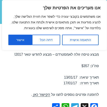
אנו מעריכים את הפרטיות שלך
טיסות זולות
אנו משתמשים בקובצי עוגיה כדי לשפר את חווית הגלישה שלך,
תפריטים
ווידג'טים
להציג מודעות או תוכן מותאמים אישית ולנתח את התנועה שלנו.
בלחיצה על "אישור", אתה מסכים לשימוש שלנו בעוגיות.
טיסות זולות לאמסטרדם בינואר
התאמה אישית
דחה הכל
אישור
13/01/2017
מבצע טיסה זולה לאמסטרדם – מבצע לחודש ינואר 2017!
סה"כ: $357
תאריך יציאה: 13/01/17
תאריך חזרה: 17/01/17
להזמנה ופרטים נוספים לחצו על
הקישור כאן
.