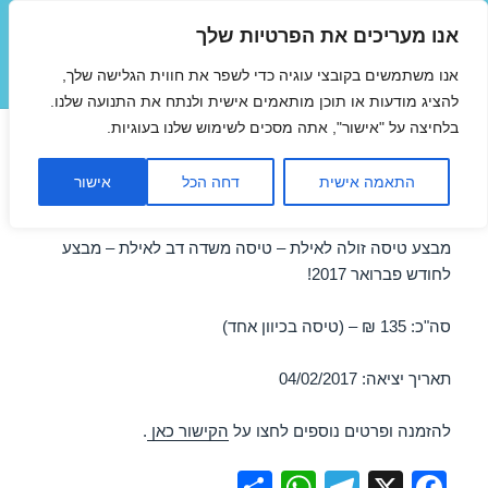
אנו מעריכים את הפרטיות שלך
טיסות זולות
אנו משתמשים בקובצי עוגיה כדי לשפר את חווית הגלישה שלך,
תפריטים
ווידג'טים
להציג מודעות או תוכן מותאמים אישית ולנתח את התנועה שלנו.
בלחיצה על "אישור", אתה מסכים לשימוש שלנו בעוגיות.
טיסות זולות לאילת מתל אביב
התאמה אישית
דחה הכל
אישור
04/02/2017
מבצע טיסה זולה לאילת – טיסה משדה דב לאילת – מבצע
לחודש פברואר 2017!
סה"כ: 135 ₪ – (טיסה בכיוון אחד)
תאריך יציאה: 04/02/2017
להזמנה ופרטים נוספים לחצו על
הקישור כאן
.