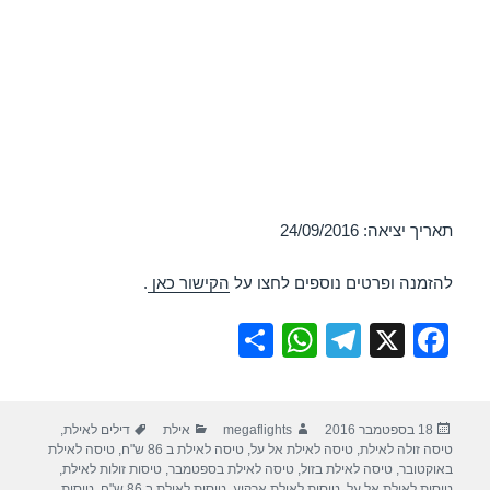
תאריך יציאה: 24/09/2016
להזמנה ופרטים נוספים לחצו על
הקישור כאן
.
S
W
T
X
F
h
h
el
a
ar
at
e
c
פורסם
מחבר
קטגוריות
תגיות
18 בספטמבר 2016
megaflights
אילת
דילים לאילת
,
e
s
gr
e
בתאריך
טיסה זולה לאילת
,
טיסה לאילת אל על
,
טיסה לאילת ב 86 ש"ח
,
טיסה לאילת
A
a
b
באוקטובר
,
טיסה לאילת בזול
,
טיסה לאילת בספטמבר
,
טיסות זולות לאילת
,
טיסות לאילת אל על
,
טיסות לאילת ארקיע
,
טיסות לאילת ב 86 ש"ח
,
טיסות