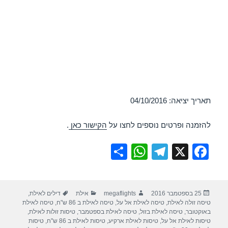
תאריך יציאה: 04/10/2016
להזמנה ופרטים נוספים לחצו על
הקישור כאן
.
S
W
T
X
F
h
h
el
a
ar
at
e
c
פורסם
מחבר
קטגוריות
תגיות
25 בספטמבר 2016
megaflights
אילת
דילים לאילת
,
e
s
gr
e
בתאריך
טיסה זולה לאילת
,
טיסה לאילת אל על
,
טיסה לאילת ב 86 ש"ח
,
טיסה לאילת
A
a
b
באוקטובר
,
טיסה לאילת בזול
,
טיסה לאילת בספטמבר
,
טיסות זולות לאילת
,
טיסות לאילת אל על
,
טיסות לאילת ארקיע
,
טיסות לאילת ב 86 ש"ח
,
טיסות