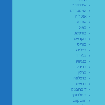
איסטנבול
אמסטרדם
אנטליה
אתונה
באזל
בודפשט
בוקרשט
בורגס
בייג'ינג
בלגרד
בנגקוק
בריסל
ברלין
ברצלונה
ברשיה
דוברובניק
דיסלדורף
הונג קונג