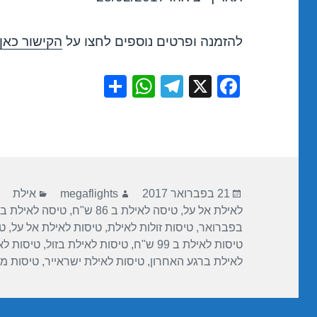
להזמנה ופרטים נוספים לחצו על
הקישור כאן
S
W
T
X
F
h
h
el
a
ar
at
e
c
e
s
gr
e
A
a
b
פורסם
מחבר
קטגוריות
p
m
o
21 בפברואר 2017
megaflights
אילת
בתאריך
לאילת אל על
,
טיסה לאילת ב 86 ש"ח
,
טיסה לאילת בז
p
o
בפברואר
,
טיסות זולות לאילת
,
טיסות לאילת אל על
,
ט
k
טיסות לאילת ב 99 ש"ח
,
טיסות לאילת בזול
,
טיסות לא
לאילת ברגע האחרון
,
טיסות לאילת ישראייר
,
טיסות מו