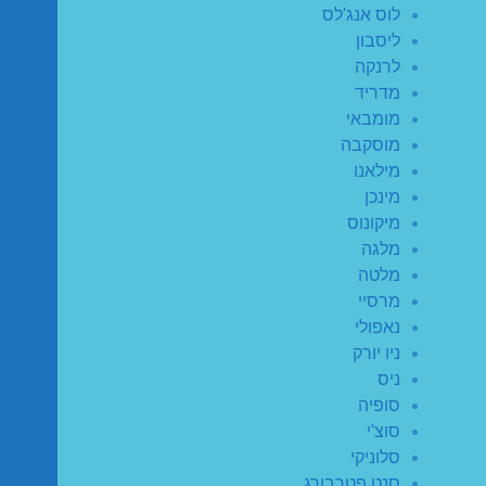
לוס אנג'לס
ליסבון
לרנקה
מדריד
מומבאי
מוסקבה
מילאנו
מינכן
מיקונוס
מלגה
מלטה
מרסיי
נאפולי
ניו יורק
ניס
סופיה
סוצ'י
סלוניקי
סנט פטרבורג