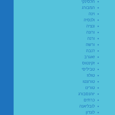
הלסינקי
המבורג
וינה
ולנסיה
ונציה
ורונה
ורנה
ורשה
ז'נבה
זאגרב
זקינטוס
טביליסי
טולוז
טורונטו
טורינו
יוהנסבורג
כרתים
לובליאנה
לונדון