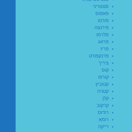
סנטוריני
פאפוס
פורטו
פירנצה
פלרמו
פראג
פריז
פרנקפורט
ציריך
קוס
קורפו
קטוביץ
קטניה
קלן
קרקוב
רודוס
רומא
רייקה