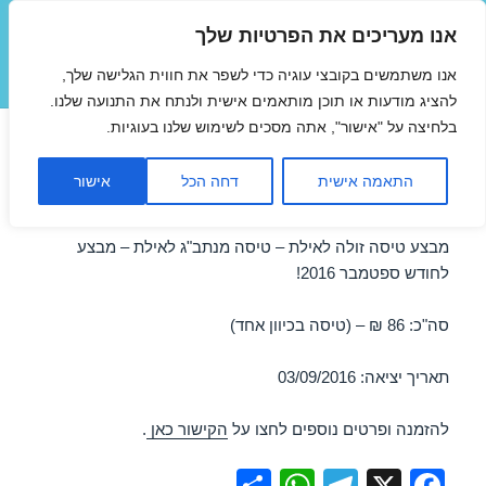
אנו מעריכים את הפרטיות שלך
טיסות זולות
אנו משתמשים בקובצי עוגיה כדי לשפר את חווית הגלישה שלך,
תפריטים
ווידג'טים
להציג מודעות או תוכן מותאמים אישית ולנתח את התנועה שלנו.
בלחיצה על "אישור", אתה מסכים לשימוש שלנו בעוגיות.
טיסות זולות לאילת בספטמבר
התאמה אישית
דחה הכל
אישור
03/09/2016
מבצע טיסה זולה לאילת – טיסה מנתב"ג לאילת – מבצע
לחודש ספטמבר 2016!
סה"כ: 86 ₪ – (טיסה בכיוון אחד)
תאריך יציאה: 03/09/2016
להזמנה ופרטים נוספים לחצו על
הקישור כאן
.