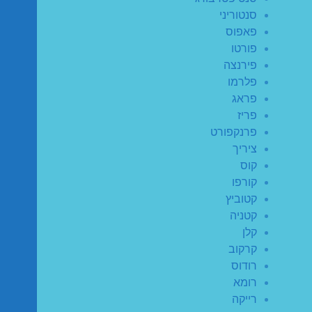
סנטוריני
פאפוס
פורטו
פירנצה
פלרמו
פראג
פריז
פרנקפורט
ציריך
קוס
קורפו
קטוביץ
קטניה
קלן
קרקוב
רודוס
רומא
רייקה