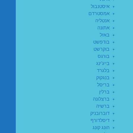
איסטנבול
אמסטרדם
אנטליה
אתונה
באזל
בודפשט
בוקרשט
בורגס
בייג'ינג
בלגרד
בנגקוק
בריסל
ברלין
ברצלונה
ברשיה
דוברובניק
דיסלדורף
הונג קונג