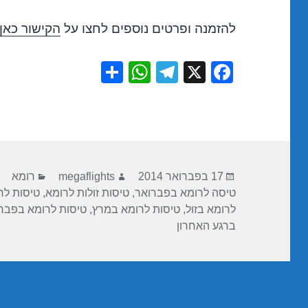
להזמנה ופרטים נוספים לחצו על
הקישור כאן
S
W
T
X
F
h
h
el
a
ar
at
e
c
e
s
gr
e
A
a
b
פורסם
מחבר
קטגוריות
p
m
o
17 בפברואר 2014
megaflights
רומא
בתאריך
טיסה לרומא בפברואר
,
טיסות זולות לרומא
,
טיסות לרו
p
o
לרומא בזול
,
טיסות לרומא במרץ
,
טיסות לרומא בפבר
k
ברגע האחרון