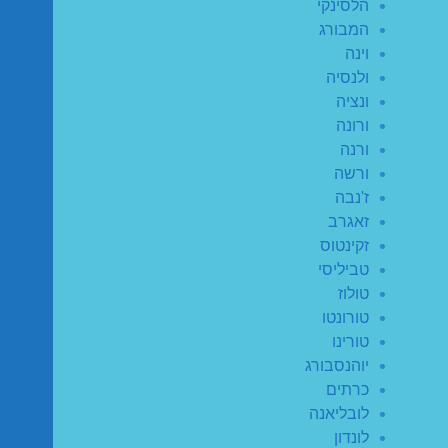
הלסינקי
המבורג
וינה
ולנסיה
ונציה
ורונה
ורנה
ורשה
ז'נבה
זאגרב
זקינטוס
טביליסי
טולוז
טורונטו
טורינו
יוהנסבורג
כרתים
לובליאנה
לונדון