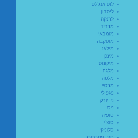
לוס אנג'לס
ליסבון
לרנקה
מדריד
מומבאי
מוסקבה
מילאנו
מינכן
מיקונוס
מלגה
מלטה
מרסיי
נאפולי
ניו יורק
ניס
סופיה
סוצ'י
סלוניקי
סנט פטרבורג